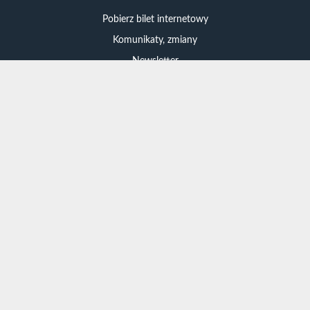
Pobierz bilet internetowy
Komunikaty, zmiany
Newsletter
Kontakt
Regulamin zakupów internetowych
Polityka cookies
Konto prowadzącego
Informacje o zniżkach
Jak dojechać