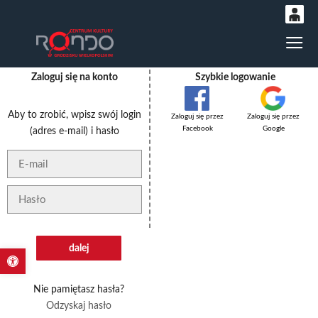
0
Gł
'
0,00
Zaloguj się na konto
Szybkie logowanie
PLN
Aby to zrobić, wpisz swój login
Zaloguj się przez
Zaloguj się przez
14
52
Facebook
Google
(adres e-mail) i hasło
Otwórz pasek narzędzi
Nie pamiętasz hasła?
Odzyskaj hasło