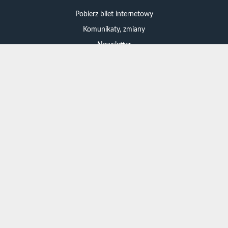
Pobierz bilet internetowy
Komunikaty, zmiany
Newsletter
Kontakt
Regulamin zakupów internetowych
Polityka cookies
Konto prowadzącego
Informacje o zniżkach
Jak dojechać