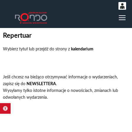
0
Gł
'
0,00
PLN
Repertuar
Wybierz tytuł lub przejdź do strony z
kalendarium
14
54
Jeśli chcesz na bieżąco otrzymywać informacje o wydarzeniach,
zapisz się do
NEWSLETTERA
.
Wysyłamy tylko istotne informacje o nowościach, zmianach lub
odwołanych wydarzenia.
Otwórz pasek narzędzi